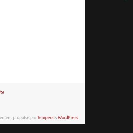
ite
rement propulsé par
Tempera
&
WordPress.