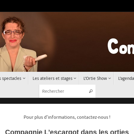
s spectacles
Les ateliers et stages
L’Ortie Show
L’agenda
Recherche pour :
Rechercher
Pour plus d’informations, contactez-nous !
Compagnie L’escargot dans les orties