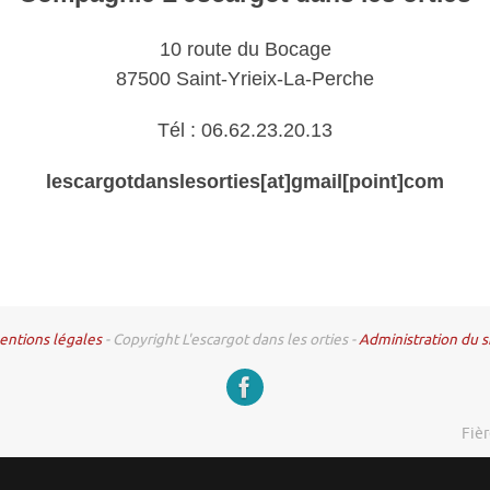
10 route du Bocage
87500 Saint-Yrieix-La-Perche
Tél : 06.62.23.20.13
lescargotdanslesorties[at]gmail[point]com
ntions légales
- Copyright L'escargot dans les orties -
Administration du s
Fiè