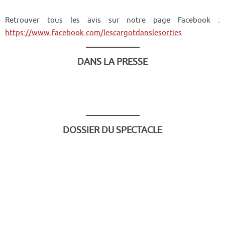
Retrouver tous les avis sur notre page Facebook :
https://www.facebook.com/lescargotdanslesorties
DANS LA PRESSE
DOSSIER DU SPECTACLE
Mots clés :
une vie de goutte, spectacle sur l’eau, spectacle sur le thème
de l’eau, spectacle sur le cycle de l’eau, spectacle sur les
gouttes d’eau, spectacle de marionnettes sur l’eau, spectacle
sur la pollution de l’eau, spectacle sur les algues vertes,