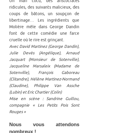
Un mari cocu, des aristocrates
ridicules, des suivants malicieux, des
coups de bâtons, un soupçon de
libertinage… Les ingrédients que
Molière mêle dans George Dandin
font de cette comédie une farce
cruelle où le rire est grinçant.
Avec David Martinez (George Dandin),
Julie Devès (Angélique), Arnaud
Jacquart (Monsieur de Sotenville),
Jacqueline Marsaleix (Madame de
Sotenville), François Gaboreau
(Clitandre), Hélène Martinez-Normand
(Claudine), Philippe Van Assche
(Lubin) et Eric Chartier (Colin)
Mise en scène : Sandrine Guillou,
compagnie « Les Petits Pois Sont
Rouges »
Nous vous attendons
nombreux !