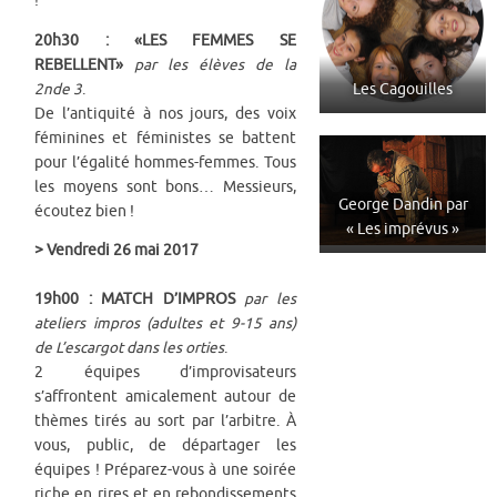
!
20h30 : «LES FEMMES SE
REBELLENT»
par les élèves de la
2nde 3
.
Les Cagouilles
De l’antiquité à nos jours, des voix
féminines et féministes se battent
pour l’égalité hommes-femmes. Tous
les moyens sont bons… Messieurs,
George Dandin par
écoutez bien !
« Les imprévus »
> Vendredi 26 mai 2017
19h00 : MATCH D’IMPROS
par les
ateliers impros (adultes et 9-15 ans)
de L’escargot dans les orties
.
2 équipes d’improvisateurs
s’affrontent amicalement autour de
thèmes tirés au sort par l’arbitre. À
vous, public, de départager les
équipes ! Préparez-vous à une soirée
riche en rires et en rebondissements