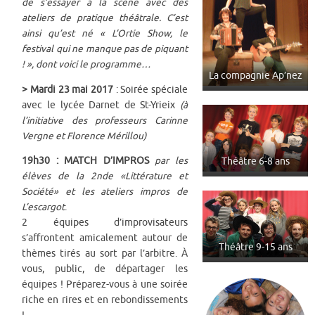
de s’essayer à la scène avec des
ateliers de pratique théâtrale. C’est
ainsi qu’est né « L’Ortie Show, le
festival qui ne manque pas de piquant
! », dont voici le programme…
La compagnie Ap’nez
> Mardi 23 mai 2017
: Soirée spéciale
avec le lycée Darnet de St-Yrieix
(à
l’initiative des professeurs Carinne
Vergne et Florence Mérillou)
19h30 : MATCH D’IMPROS
par les
Théâtre 6-8 ans
élèves de la 2nde «Littérature et
Société» et les ateliers impros de
L’escargot
.
2 équipes d’improvisateurs
s’affrontent amicalement autour de
Théâtre 9-15 ans
thèmes tirés au sort par l’arbitre. À
vous, public, de départager les
équipes ! Préparez-vous à une soirée
riche en rires et en rebondissements