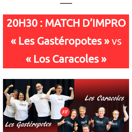
——
20H30 : MATCH D’IMPRO
« Les Gastéropotes »
vs
« Los Caracoles »