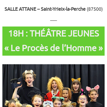
SALLE ATTANE – Saint-Yrieix-la-Perche
(87500)
——
18H : THÉÂTRE JEUNES
« Le Procès de l’Homme »