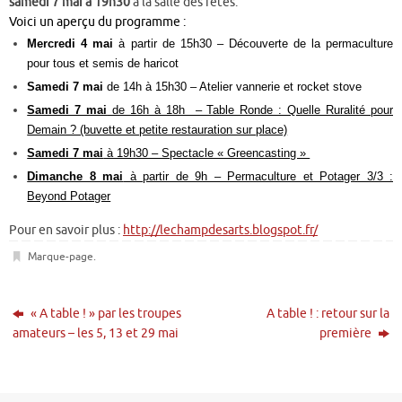
samedi 7 mai à 19h30
à la salle des fêtes.
Voici un aperçu du programme :
Mercredi 4 mai
à partir de 15h30 – Découverte de la permaculture
pour tous et semis de haricot
Samedi 7 mai
de 14h à 15h30 – Atelier vannerie et rocket stove
Samedi 7 mai
de 16h à 18h – Table Ronde : Quelle Ruralité pour
Demain ? (buvette et petite restauration sur place)
Samedi 7 mai
à 19h30 – Spectacle « Greencasting »
Dimanche 8 mai
à partir de 9h – Permaculture et Potager 3/3 :
Beyond Potager
Pour en savoir plus :
http://lechampdesarts.
blogspot.fr/
Marque-page
.
« A table ! » par les troupes
A table ! : retour sur la
amateurs – les 5, 13 et 29 mai
première