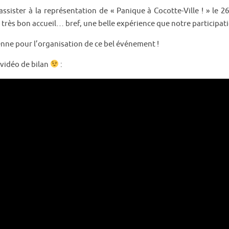
sister à la représentation de « Panique à Cocotte-Ville ! » le 2
 très bon accueil… bref, une belle expérience que notre participati
nne pour l’organisation de ce bel événement !
 vidéo de bilan
: