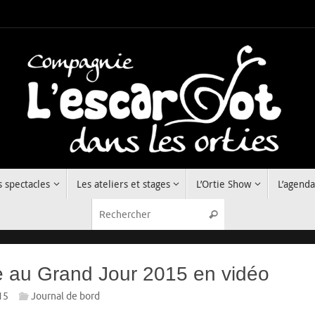
s spectacles
Les ateliers et stages
L’Ortie Show
L’agenda
Recherche pour :
Rechercher
re au Grand Jour 2015 en vidéo
15
Journal de bord