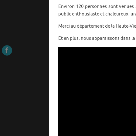
Environ 120 personnes sont venues as
public enthousiaste et chaleureux, un
Merci au département de la Haute-Vie
Et en plus, nous apparaissons dans la