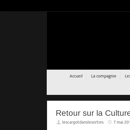
Passer
au
contenu
Passer
Accueil
La compagnie
Le
au
contenu
Retour sur la Cultu
lescargotdanslesorties
7 mai 20