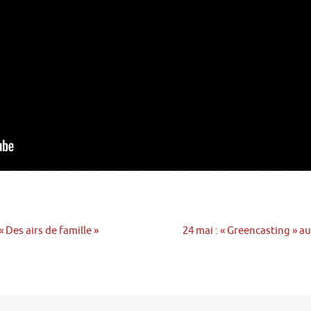
 Des airs de famille »
24 mai : « Greencasting » au