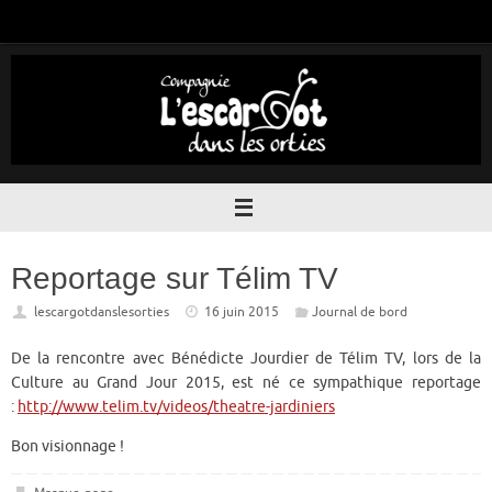
Passer
au
contenu
Reportage sur Télim TV
lescargotdanslesorties
16 juin 2015
Journal de bord
De la rencontre avec Bénédicte Jourdier de Télim TV, lors de la
Culture au Grand Jour 2015, est né ce sympathique reportage
:
http://www.telim.tv/videos/theatre-jardiniers
Bon visionnage !