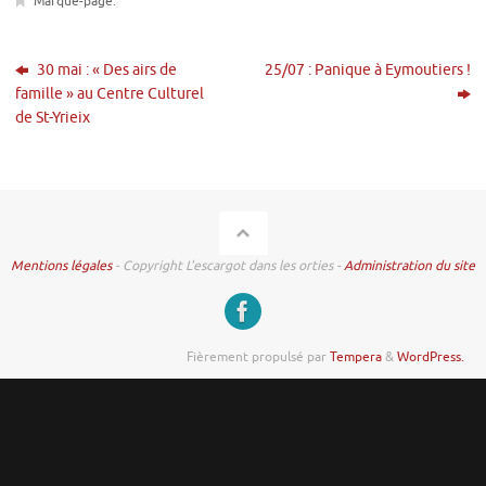
Marque-page
.
30 mai : « Des airs de
25/07 : Panique à Eymoutiers !
famille » au Centre Culturel
de St-Yrieix
Mentions légales
- Copyright L'escargot dans les orties -
Administration du site
Fièrement propulsé par
Tempera
&
WordPress.